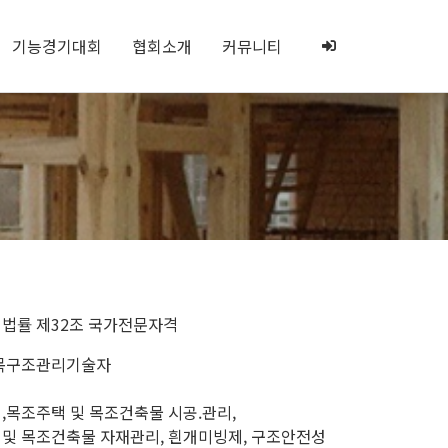
기능경기대회
협회소개
커뮤니티
 법률 제32조 국가전문자격
 목구조관리기술자
목조주택 및 목조건축물 시공.관리,
목조건축물 자재관리, 흰개미빙제, 구조안전성