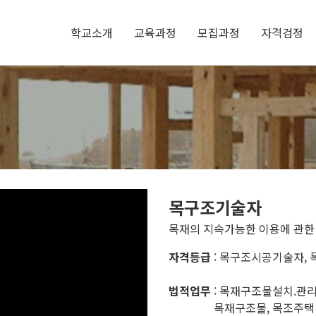
학교소개
교육과정
모집과정
자격검정
목구조기술자
목재의 지속가능한 이용에 관한
자격등급
: 목구조시공기술자,
법적업무
:
목재구조물설치.관리,
목재구조물, 목조주택 및 